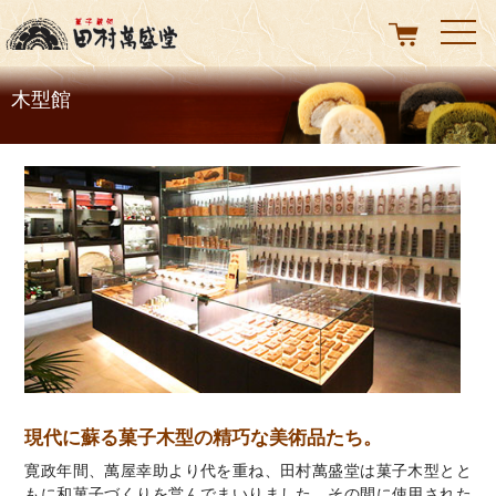
t
o
g
g
l
木型館
e
n
a
v
i
g
a
t
i
o
n
現代に蘇る菓子木型の精巧な美術品たち。
寛政年間、萬屋幸助より代を重ね、田村萬盛堂は菓子木型とと
もに和菓子づくりを営んでまいりました。その間に使用された