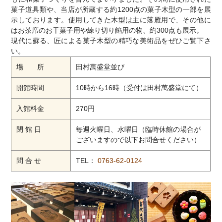
菓子道具類や、当店が所蔵する約1200点の菓子木型の一部を展
示しております。使用してきた木型は主に落雁用で、その他に
はお茶席のお干菓子用や練り切り餡用の物、約300点も展示。
現代に蘇る、匠による菓子木型の精巧な美術品をぜひご覧下さ
い。
場 所
田村萬盛堂並び
開館時間
10時から16時（受付は田村萬盛堂にて）
入館料金
270円
閉 館 日
毎週火曜日、水曜日（臨時休館の場合が
ございますので以下お問合せください）
問 合 せ
TEL：
0763-62-0124