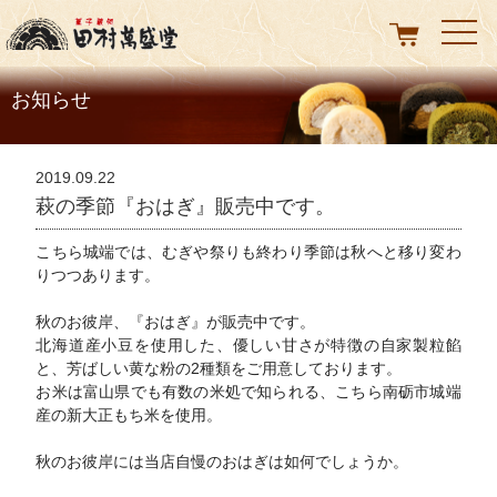
t
o
g
g
l
お知らせ
e
n
a
v
i
2019.09.22
g
萩の季節『おはぎ』販売中です。
a
t
i
こちら城端では、むぎや祭りも終わり季節は秋へと移り変わ
o
りつつあります。
n
秋のお彼岸、『おはぎ』が販売中です。
北海道産小豆を使用した、優しい甘さが特徴の自家製粒餡
と、芳ばしい黄な粉の2種類をご用意しております。
お米は富山県でも有数の米処で知られる、こちら南砺市城端
産の新大正もち米を使用。
秋のお彼岸には当店自慢のおはぎは如何でしょうか。